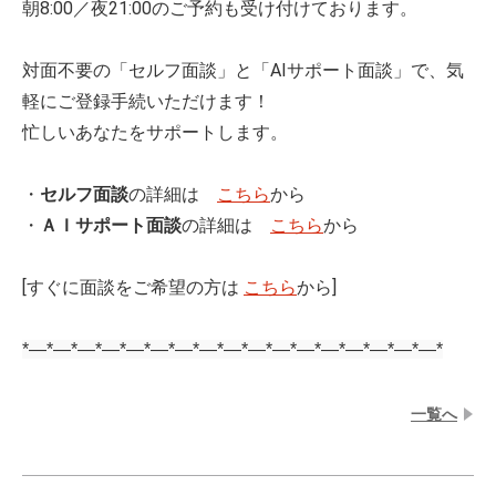
朝8:00／夜21:00のご予約も受け付けております。
対面不要の「セルフ面談」と「AIサポート面談」で、気
軽にご登録手続いただけます！
忙しいあなたをサポートします。
・
セルフ面談
の詳細は
こちら
から
・
ＡＩサポート面談
の詳細は
こちら
から
[すぐに面談をご希望の方は
こちら
から]
*—*—*—*—*—*—*—*—*—*—*—*—*—*—*—*—*—*
⼀覧へ