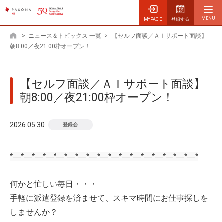
MYPAGE
登録する
>
ニュース＆トピックス 一覧
>
【セルフ面談／ＡＩサポート面談】
ホーム
朝8:00／夜21:00枠オープン！
【セルフ面談／ＡＩサポート面談】
朝8:00／夜21:00枠オープン！
2026.05.30
登録会
*—*—*—*—*—*—*—*—*—*—*—*—*—*—*—*—*—*
何かと忙しい毎日・・・
手軽に派遣登録を済ませて、
スキマ時間に
お仕事探しを
しませんか？