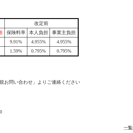
改定前
担
保険料率
本人負担
事業主負担
9.91%
4.955%
4.955%
1.59%
0.795%
0.795%
新規お問い合わせ」よりご連絡ください
0
⼀覧