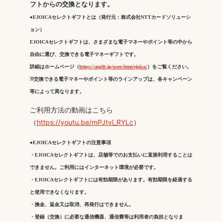
フトからの交換となります。
●EJOICAセレクトギフトとは（発行元：株式会社NTTカードソリューシ
ョン）
EJOICAセレクトギフトは、さまざまな電子マネーやポイント等の中から
自由に選び、交換できる電子マネーギフトです。
詳細はホームページ（
https://atgift.jp/user/item/ejoica/
）をご覧ください。
※交換できる電子マネーやポイント等のラインアップは、各キャンペーン
等によって異なります。
ご利用方法の動画はこちら
（
https://youtu.be/mPJtvl_RYLc
）
●EJOICAセレクトギフトの注意事項
・EJOICAセレクトギフトは、店舗等でのお支払いに直接利用することは
できません。ご利用にはインターネット環境が必要です。
・EJOICAセレクトギフトには有効期限があります。有効期限を経過する
と使用できなくなります。
・換金、返金又は取消、再発行はできません。
・登録（交換）に必要な通信機器、通信費等は利用者の負担となりま