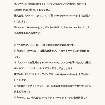
本パソナHS お友達紹介キャンペーン2026
についてのお問い合わせは
Amazonではお受けしておりません。
株式会社パソナ
HS
スタッフィング部
coordi@pasona-hs.co.jpまでお願い
いたします。
※Amazon、Amazon.co.jpおよびそれらのロゴはAmazon.com, Inc.または
その関連会社の商標です。
※「WAON POINT」は、イオン株式会社の登録商標です。
※「nanaco（ナナコ）」は株式会社セブン・カードサービスの登録商標
です。
本パソナHS お友達紹介キャンペーン2026
についてのお問い合わせは株式
会社セブン・カードサービスではお受けしておりません。
株式会社パソナ
HS
スタッフィング部
coordi@pasona-hs.co.jp
までお願い
いたします。
※「図書カードネットギフト」は、日本図書普及株式会社が発行する前払
式支払手段です。
※「Ponta」は、株式会社ロイヤリティマーケティングの登録商標です。