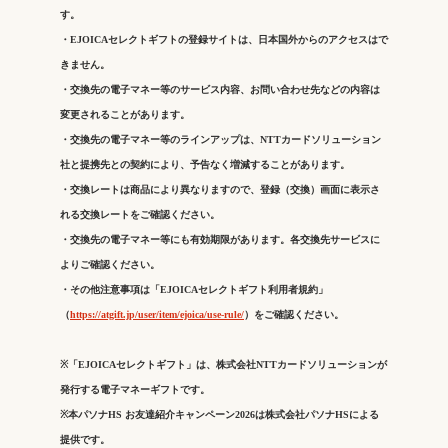
す。
・EJOICAセレクトギフトの登録サイトは、日本国外からのアクセスはで
きません。
・交換先の電子マネー等のサービス内容、お問い合わせ先などの内容は
変更されることがあります。
・交換先の電子マネー等のラインアップは、NTTカードソリューション
社と提携先との契約により、予告なく増減することがあります。
・交換レートは商品により異なりますので、登録（交換）画面に表示さ
れる交換レートをご確認ください。
・交換先の電子マネー等にも有効期限があります。各交換先サービスに
よりご確認ください。
・その他注意事項は「EJOICAセレクトギフト利用者規約」
（
https://atgift.jp/user/item/ejoica/use-rule/
）をご確認ください。
※「EJOICAセレクトギフト」は、株式会社NTTカードソリューションが
発行する電子マネーギフトです。
※本パソナHS お友達紹介キャンペーン2026は株式会社パソナHSによる
提供です。