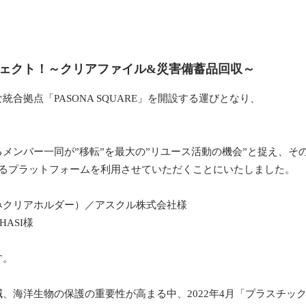
ェクト！～クリアファイル&災害備蓄品回収～
合拠点「PASONA SQUARE」を開設する運びとなり、
メンバー一同が”移転”を最大の”リユース活動の機会”と捉え、そ
る
プラットフォームを利用
させていただくことにいたしました。
みクリアホルダー）／アスクル株式会社様
ASI様
す。
、海洋生物の保護の重要性が高まる中、2022年4月「プラスチッ