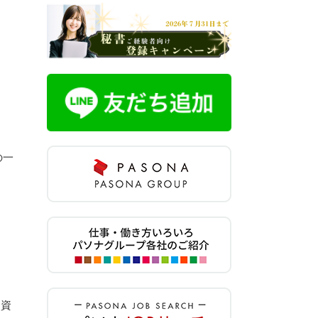
の一
ク資