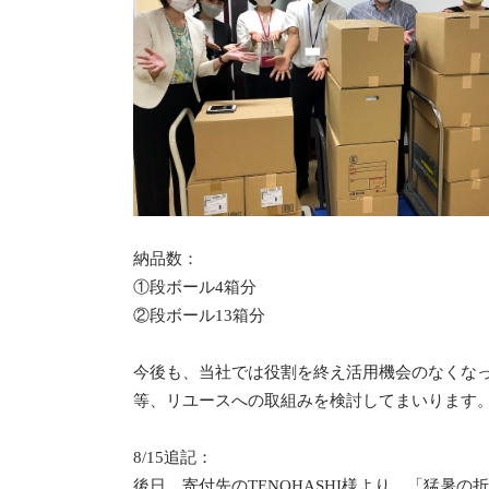
納品数：
①段ボール4箱分
②段ボール13箱分
今後も、当社では役割を終え活用機会のなくな
等、リユースへの取組みを検討してまいります
8/15追記：
後日、寄付先のTENOHASHI様より、「猛暑