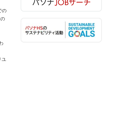
での
方の
わ
リユ