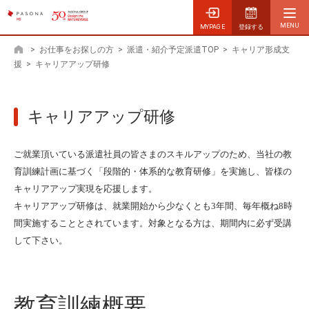
MYPAGE
登録する
>
お仕事をお探しの方
>
派遣・紹介予定派遣TOP
>
キャリア形成支
ホーム
援
>
キャリアアップ研修
キャリアアップ研修
ご就業頂いている派遣社員の皆さまのスキルアップのため、当社の教
育訓練計画に基づく「段階的・体系的な教育研修」を実施し、皆様の
キャリアアップ実現を応援します。
キャリアアップ研修は、就業開始から少なくとも3年間、毎年概ね8時
間実施することとされています。対象となる方は、期間内に必ず受講
して下さい。
教育訓練概要