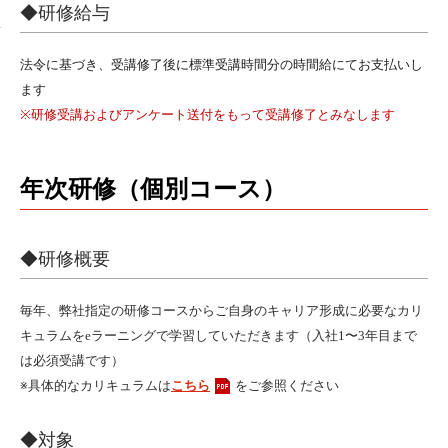
◆研修給与
弊
弊
法令に基づき、受講修了後に標準受講時間分の時間給にてお支払いし
社
社
ます
に
に
※研修受講およびアンケート送付をもって受講修了とみなします
て
て
1
1
年
年
年次研修（個別コース）
以
以
上
上
の
の
◆研修概要
長
長
期
期
毎年、弊社指定の研修コースからご自身のキャリア形成に必要なカリ
派
派
キュラムをeラーニングで学習していただきます（入社1〜3年目まで
遣
遣
は必須受講です）
就
就
※具体的なカリキュラムは
こちら
をご参照ください
業
業
が
が
◆対象
見
見