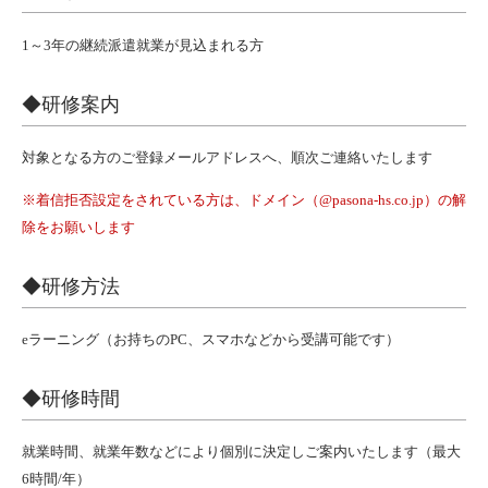
込
込
1～3年の継続派遣就業が見込まれる方
ま
ま
れ
れ
◆研修案内
る
る
方
方
対象となる方のご登録メールアドレスへ、順次ご連絡いたします
※着信拒否設定をされている方は、ドメイン（@pasona-hs.co.jp）の解
除をお願いします
◆研修方法
eラーニング（お持ちのPC、スマホなどから受講可能です）
◆研
修
時間
就業時間、就業年数などにより個別に決定しご案内いたします（最大
6時間/年）