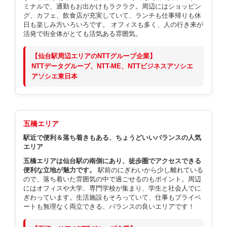
ミナルで、通勤もお出かけもラクラク。周辺にはショッピン
グ、カフェ、飲食店が充実していて、ランチも仕事帰りも休
日も楽しみ方いろいろです。 オフィスも多く、人の行き来が
活発で街全体がとても活気ある雰囲気。
【仙台駅周辺エリアのNTTグループ企業】
NTTデータグループ、NTT-ME、NTTビジネスアソシエ
アソシエ東日本
五橋エリア
駅近で便利＆落ち着きもある、ちょうどいいバランスの人気
エリア
五橋エリアは仙台駅の南側にあり、徒歩圏でアクセスできる
便利な立地が魅力です。
駅前のにぎわいから少し離れている
ので、落ち着いた雰囲気の中で過ごせるのもポイント。周辺
にはオフィスや大学、専門学校が集まり、学生と社会人でに
ぎわっています。生活施設もそろっていて、仕事もプライベ
ートも無理なく両立できる、バランスの良いエリアです！