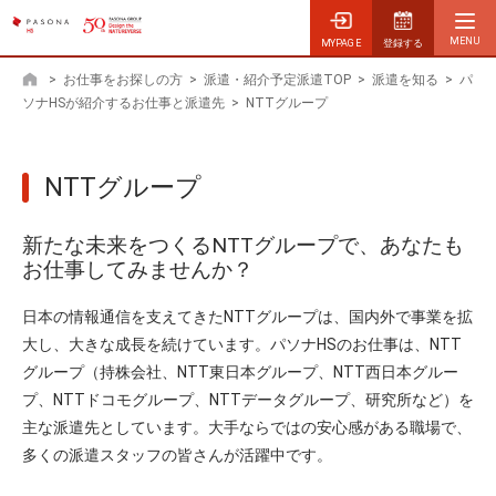
MYPAGE
登録する
>
お仕事をお探しの方
>
派遣・紹介予定派遣TOP
>
派遣を知る
>
パ
ホーム
ソナHSが紹介するお仕事と派遣先
>
NTTグループ
NTTグループ
新たな未来をつくるNTTグループで、あなたも
お仕事してみませんか？
日本の情報通信を支えてきたNTTグループは、国内外で事業を拡
大し、大きな成長を続けています。パソナHSのお仕事は、NTT
グループ（持株会社、NTT東日本グループ、NTT西日本グルー
プ、NTTドコモグループ、NTTデータグループ、研究所など）を
主な派遣先としています。大手ならではの安心感がある職場で、
多くの派遣スタッフの皆さんが活躍中です。