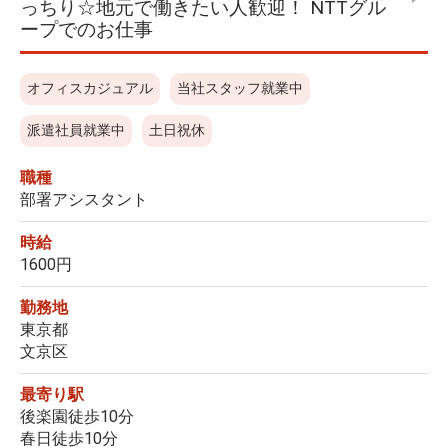
っちり☆地元で働きたい人歓迎！ NTTグル
ープでのお仕事
オフィスカジュアル
当社スタッフ就業中
派遣社員就業中
土日祝休
職種
部署アシスタント
時給
1600円
勤務地
東京都
文京区
最寄り駅
後楽園徒歩10分
春日徒歩10分