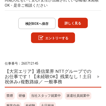
同期入社もいて安心/女性が活躍されている職場/未経験
OK・是非ご相談ください
詳しく見る
検討BOXへ保存
エントリーする
仕事番号：
260712145
【大宮エリア】通信業界 NTTグループでの
お仕事です！【未経験OK】残業なし！土日
祝休み♪複数路線／ 一般事務
禁煙
研修
当社スタッフ就業中
派遣社員就業中
服装自由
未経験
土日祝休