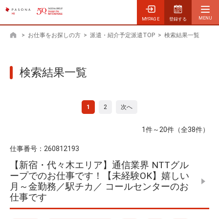
MYPAGE
登録する
>
お仕事をお探しの方
>
派遣・紹介予定派遣TOP
>
検索結果一覧
ホーム
検索結果一覧
1
2
次へ
1件～20件（全38件）
仕事番号：
260812193
【新宿・代々木エリア】通信業界 NTTグル
ープでのお仕事です！【未経験OK】嬉しい
月～金勤務／駅チカ／ コールセンターのお
仕事です