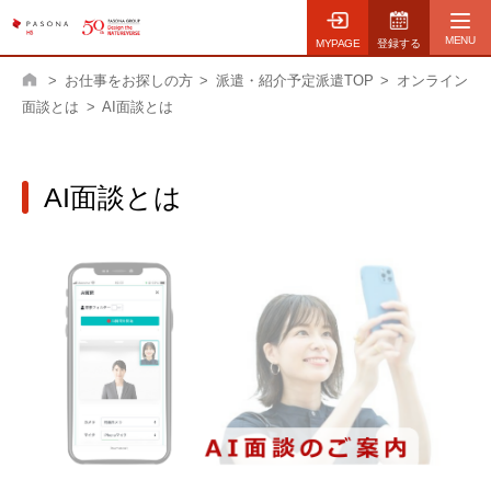
MYPAGE
登録する
>
お仕事をお探しの方
>
派遣・紹介予定派遣TOP
>
オンライン
ホーム
面談とは
>
AI面談とは
AI面談とは