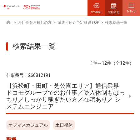
MYPAGE
登録する
>
お仕事をお探しの方
>
派遣・紹介予定派遣TOP
>
検索結果一覧
ホーム
検索結果一覧
1件～12件（全12件）
仕事番号：
260812191
【浜松町・田町・芝公園エリア】通信業界
ドコモグループでのお仕事／受入体制もばっ
ちり／しっかり稼ぎたい方／在宅あり／ シ
ステムエンジニア
オフィスカジュアル
土日祝休
職種