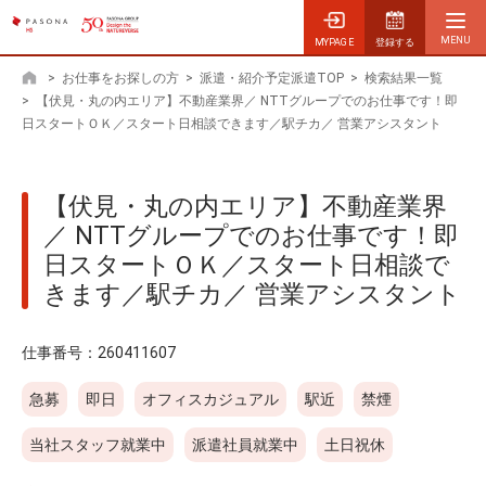
MYPAGE
登録する
>
お仕事をお探しの方
>
派遣・紹介予定派遣TOP
>
検索結果一覧
ホーム
>
【伏見・丸の内エリア】不動産業界／ NTTグループでのお仕事です！即
日スタートＯＫ／スタート日相談できます／駅チカ／ 営業アシスタント
【伏見・丸の内エリア】不動産業界
／ NTTグループでのお仕事です！即
日スタートＯＫ／スタート日相談で
きます／駅チカ／ 営業アシスタント
仕事番号：
260411607
急募
即日
オフィスカジュアル
駅近
禁煙
当社スタッフ就業中
派遣社員就業中
土日祝休