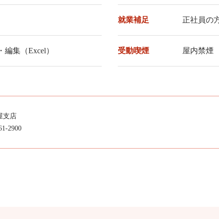
就業補足
正社員の
・編集（Excel）
受動喫煙
屋内禁煙
屋支店
61-2900