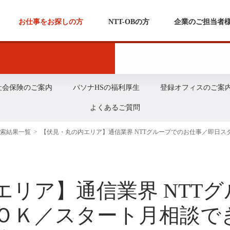
お仕事をお探しの方
NTT-OBの方
企業のご担当者
 社会保険のご案内
パソナHSの福利厚生
登録オフィスのご案
よくあるご質問
検索結果一覧
>
【伏見・丸の内エリア】通信業界 NTTグループでのお仕事／即日
エリア】通信業界 NTT
ＯＫ／スタート月相談で