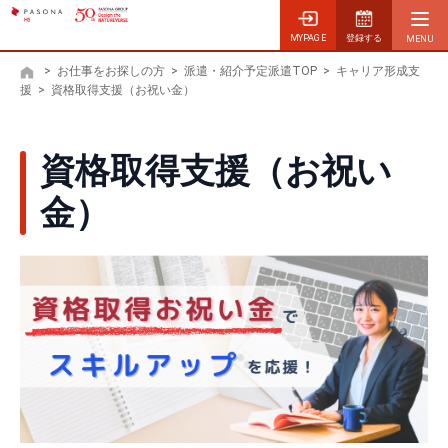
MYPAGE
登録する
>
お仕事をお探しの方
>
派遣・紹介予定派遣TOP
>
キャリア形成支
ホーム
援
>
資格取得支援（お祝い金）
資格取得支援（お祝い
金）