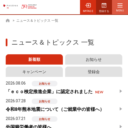
MYPAGE
登録する
>
ニュース＆トピックス 一覧
ホーム
ニュース＆トピックス 一覧
新着順
お知らせ
キャンペーン
登録会
2026.08.06
お知らせ
「ｅｃｏ検定推進企業」に認定されました
2026.07.28
お知らせ
令和8年熊本地震について（ご就業中の皆様へ）
2026.07.21
お知らせ
外国籍労働者の皆様へ